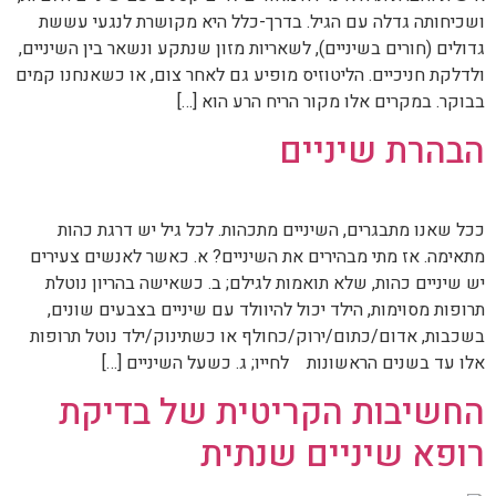
ושכיחותה גדלה עם הגיל. בדרך-כלל היא מקושרת לנגעי עששת
גדולים (חורים בשיניים), לשאריות מזון שנתקע ונשאר בין השיניים,
ולדלקת חניכיים. הליטוזיס מופיע גם לאחר צום, או כשאנחנו קמים
בבוקר. במקרים אלו מקור הריח הרע הוא […]
הבהרת שיניים
ככל שאנו מתבגרים, השיניים מתכהות. לכל גיל יש דרגת כהות
מתאימה. אז מתי מבהירים את השיניים? א. כאשר לאנשים צעירים
יש שיניים כהות, שלא תואמות לגילם; ב. כשאישה בהריון נוטלת
תרופות מסוימות, הילד יכול להיוולד עם שיניים בצבעים שונים,
בשכבות, אדום/כתום/ירוק/כחולף או כשתינוק/ילד נוטל תרופות
אלו עד בשנים הראשונות לחייו; ג. כשעל השיניים […]
החשיבות הקריטית של בדיקת
רופא שיניים שנתית