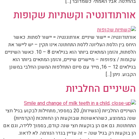
בהחלטה. אבל האמת? כשמדובר […]
אורתודונטיה וקשתיות שקופות
אורתודונטיה = יישור שיניים. אורתוגנטיה = יישור לסתות. כאשר
היחס בין הלסת העליונה ללסת התחתונה אינו תקין – יש ליישר את
הלסתות, והזמן המתאים ביותר הוא בגילאים 8 – 10. כאשר השיניים
עקומות / צפופות – מיישרים שיניים, והזמן המתאים ביותר הוא
בגילאים 12 – 16, מייד עם סיום התחלפות המשנן החלבי במשנן
הקבוע. ניתן […]
השיניים החלביות
השיניים החלביות (הנשירות), 20 במספר, מתחילות לבקוע בגיל חצי
שנה בממוצע, כשהראשונות שבוקעות הן החותכות (הקדמיות)
התחתונות. גם אם הן בוקעות חצי שנה קודם, בסמוך ללידה, וגם אם
הן בוקעות רק בגיל שנה – זה עדיין בגדר הנורמה. לא לדאוג.