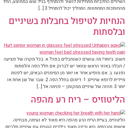
השיניים החלביות מתחילות לנשור ולהתחלף בגיל שש בממוצע, החל
מהחותכות התחתונות. התהליך יכול להתחיל 3 […]
הנחיות לטיפול בחבלות בשיניים
ובלסתות
חשוב ביותר! מה עושים כשנחבלים בפה? א. בכל מקרה של פציעה
/ חבלה באזור הראש-צוואר יש לבדוק אם חלל הפה והלסתות
נפגעו. ב. אם מופיע אחד או יותר מן הסימנים הבאים, יש לפנות
מיידית לרופא שיניים: 1. דימום בחלל הפה 2. שבר של שן אחת או
יותר 3. תזוזה של שיניים ממקומן – פנימה אל […]
הליטוזיס – ריח רע מהפה
הליטוזיס, בעיית הריח הרע מהפה היא מאוד לא נעימה, מבחינה
אישית וחברתית. היא נדירה מאוד בילדים קטנים עם שיניים חלביות,