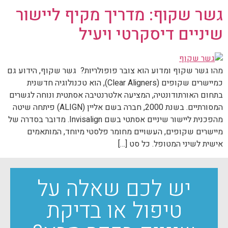
גשר שקוף: מדריך מקיף ליישור
שיניים דיסקרטי ויעיל
מהו גשר שקוף ומדוע הוא צובר פופולריות? גשר שקוף, הידוע גם
כמיישרים שקופים (Clear Aligners), הוא טכנולוגיה חדשנית
בתחום האורתודונטיה, המציעה אלטרנטיבה אסתטית ונוחה לגשרים
המסורתיים. בשנת 2000, חברה בשם אליין (ALIGN) פיתחה שיטה
מהפכנית ליישור שיניים אסתטי בשם Invisalign. מדובר בסדרה של
מיישרים שקופים, העשויים מחומר פלסטי מיוחד, המותאמים
אישית לשיני המטופל. כל סט […]
יש לכם שאלה על
טיפול או בדיקת