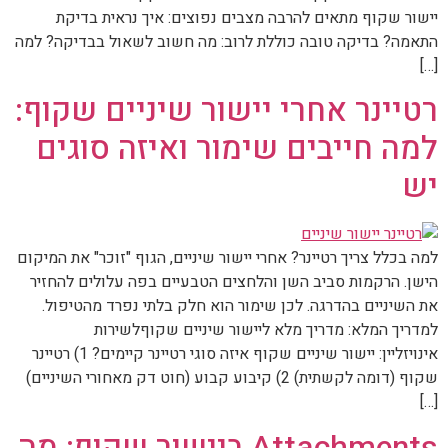
יישור שקוף מתאים להרבה מצבים נפוצים: איך נראית בדיקת
התאמה? בדיקה טובה כוללת לרוב: מה חשוב לשאול בבדיקה? למה
[…]
רטיינר אחרי יישור שיניים שקוף:
למה חייבים שימור ואיזה סוגים
יש
למה בכלל צריך רטיינר? אחרי יישור שיניים, הגוף "זוכר" את המיקום
הישן. הרקמות סביב השן והלחצים הטבעיים בפה עלולים להחזיר
את השיניים בהדרגה. לכן שימור הוא חלק בלתי נפרד מהטיפול.
למדריך המלא: מדריך מלא ליישור שיניים שקוףלשירות
אינויזליין: יישור שיניים שקוף איזה סוגי רטיינר קיימים? 1) רטיינר
שקוף (דומה לקשתית) 2) קיבוע קבוע (חוט דק מאחורי השיניים)
[…]
Attachments ביישור שקוף: מה