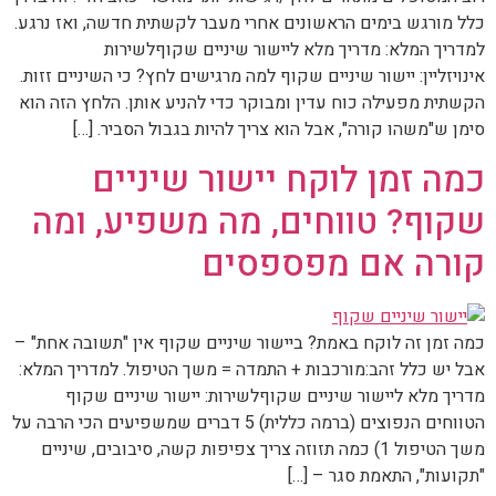
כלל מורגש בימים הראשונים אחרי מעבר לקשתית חדשה, ואז נרגע.
למדריך המלא: מדריך מלא ליישור שיניים שקוףלשירות
אינויזליין: יישור שיניים שקוף למה מרגישים לחץ? כי השיניים זזות.
הקשתית מפעילה כוח עדין ומבוקר כדי להניע אותן. הלחץ הזה הוא
סימן ש"משהו קורה", אבל הוא צריך להיות בגבול הסביר. […]
כמה זמן לוקח יישור שיניים
שקוף? טווחים, מה משפיע, ומה
קורה אם מפספסים
כמה זמן זה לוקח באמת? ביישור שיניים שקוף אין "תשובה אחת" –
אבל יש כלל זהב:מורכבות + התמדה = משך הטיפול. למדריך המלא:
מדריך מלא ליישור שיניים שקוףלשירות: יישור שיניים שקוף
הטווחים הנפוצים (ברמה כללית) 5 דברים שמשפיעים הכי הרבה על
משך הטיפול 1) כמה תזוזה צריך צפיפות קשה, סיבובים, שיניים
"תקועות", התאמת סגר – […]