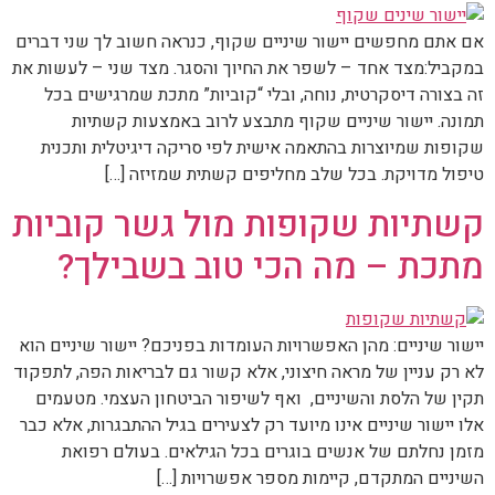
אם אתם מחפשים יישור שיניים שקוף, כנראה חשוב לך שני דברים
במקביל:מצד אחד – לשפר את החיוך והסגר. מצד שני – לעשות את
זה בצורה דיסקרטית, נוחה, ובלי “קוביות” מתכת שמרגישים בכל
תמונה. יישור שיניים שקוף מתבצע לרוב באמצעות קשתיות
שקופות שמיוצרות בהתאמה אישית לפי סריקה דיגיטלית ותכנית
טיפול מדויקת. בכל שלב מחליפים קשתית שמזיזה […]
קשתיות שקופות מול גשר קוביות
מתכת – מה הכי טוב בשבילך?
יישור שיניים: מהן האפשרויות העומדות בפניכם? יישור שיניים הוא
לא רק עניין של מראה חיצוני, אלא קשור גם לבריאות הפה, לתפקוד
תקין של הלסת והשיניים, ואף לשיפור הביטחון העצמי. מטעמים
אלו יישור שיניים אינו מיועד רק לצעירים בגיל ההתבגרות, אלא כבר
מזמן נחלתם של אנשים בוגרים בכל הגילאים. בעולם רפואת
השיניים המתקדם, קיימות מספר אפשרויות […]